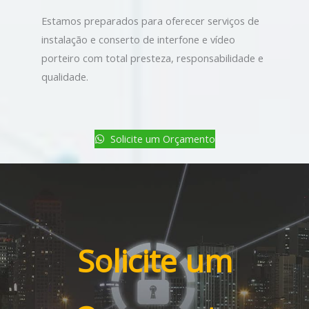
Estamos preparados para oferecer serviços de
instalação e conserto de interfone e vídeo
porteiro com total presteza, responsabilidade e
qualidade.
Solicite um Orçamento
Solicite um